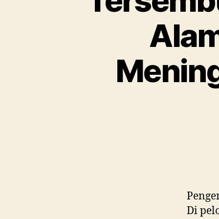
Tersembu
Alam
Mening
Penge
Di pel