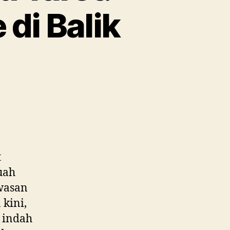
di Balik
t
uah
wasan
kini,
g indah