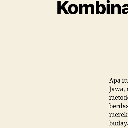
Kombina
Apa it
Jawa, 
metode
berda
mereka
buday