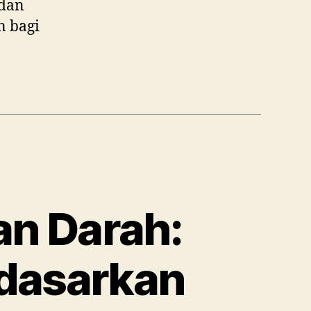
 dan
n bagi
n Darah:
rdasarkan