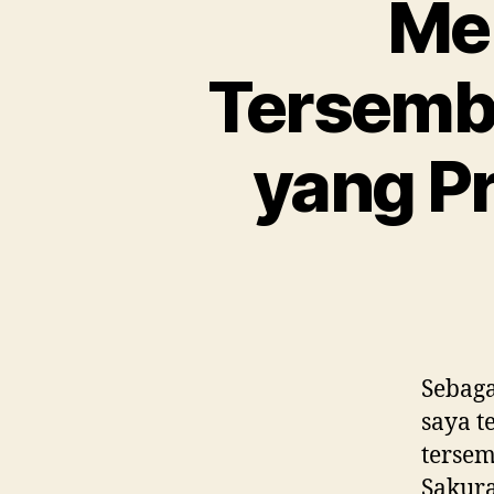
Me
Tersembu
yang Pr
Sebaga
saya t
tersem
Sakura