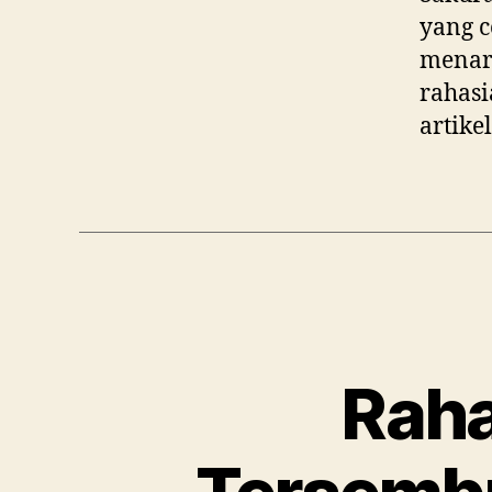
yang c
menar
rahasi
artike
Raha