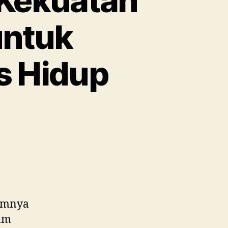
 Kekuatan
untuk
s Hidup
amnya
lam