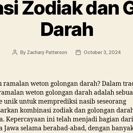
si Zodiak dan 
Darah
By
Zachary Patterson
October 3, 2024
Post
Post
author
date
u ramalan weton golongan darah? Dalam trad
ramalan weton golongan darah adalah sebu
 unik untuk memprediksi nasib seseorang
sarkan kombinasi zodiak dan golongan dara
. Kepercayaan ini telah menjadi bagian dar
a Jawa selama berabad-abad, dengan banya