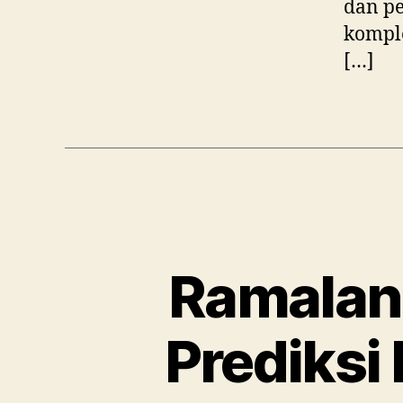
dan pe
komple
[…]
Ramalan
Prediksi