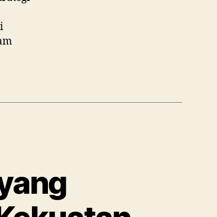
i
lam
 yang