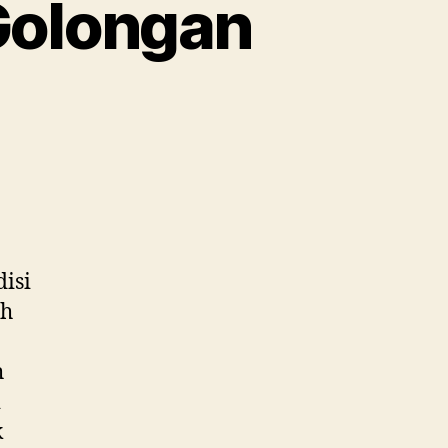
Golongan
isi
ah
h
i
k