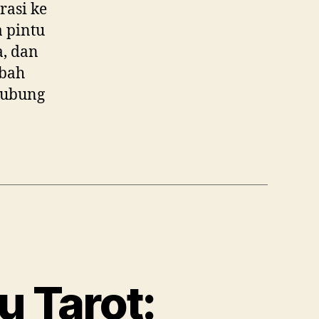
rasi ke
 pintu
a, dan
Mbah
hubung
 Tarot: