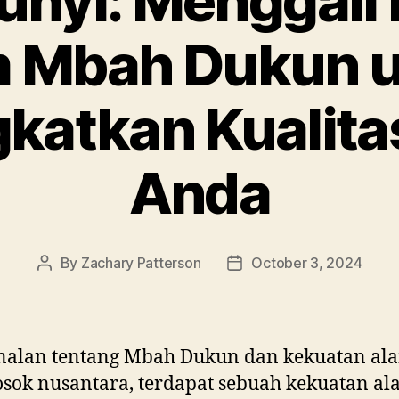
nyi: Menggali
 Mbah Dukun 
katkan Kualita
Anda
By
Zachary Patterson
October 3, 2024
Post
Post
author
date
nalan tentang Mbah Dukun dan kekuatan al
osok nusantara, terdapat sebuah kekuatan a