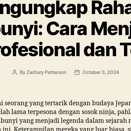
ngungkap Raha
nyi: Cara Menj
ofesional dan 
By
Zachary Patterson
October 3, 2024
Post
Post
author
date
i seorang yang tertarik dengan budaya Jepa
elah lama terpesona dengan sosok ninja, pa
bunyi yang menjadi legenda dalam sejarah 
 ini. Keterampilan mereka yang luar biasa, s