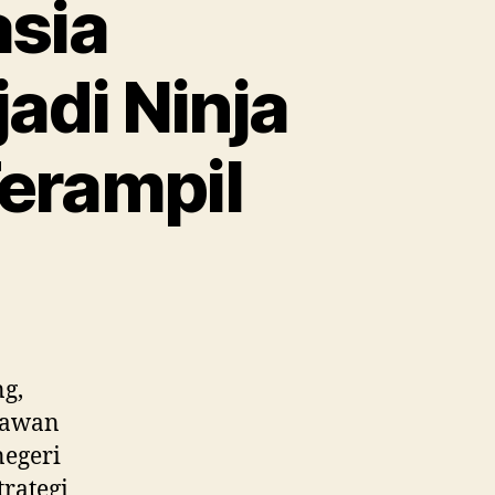
sia
adi Ninja
Terampil
ng,
hlawan
negeri
trategi