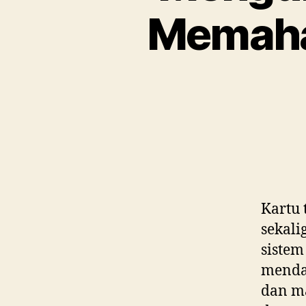
Memaham
Kartu 
sekali
siste
mendal
dan ma