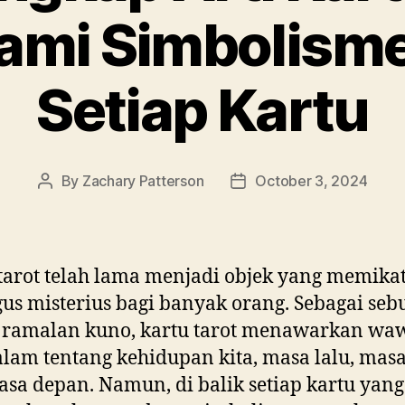
i Simbolisme 
Setiap Kartu
By
Zachary Patterson
October 3, 2024
Post
Post
author
date
tarot telah lama menjadi objek yang memika
gus misterius bagi banyak orang. Sebagai seb
m ramalan kuno, kartu tarot menawarkan wa
am tentang kehidupan kita, masa lalu, masa 
sa depan. Namun, di balik setiap kartu yan