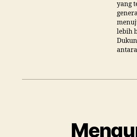
yang t
gener
menuju
lebih 
Dukun
antara
Mengun