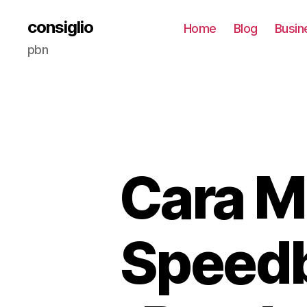
consiglio
Home
Blog
Busin
pbn
Cara M
Speedb