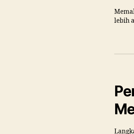
Memah
lebih 
Pe
Me
Langk