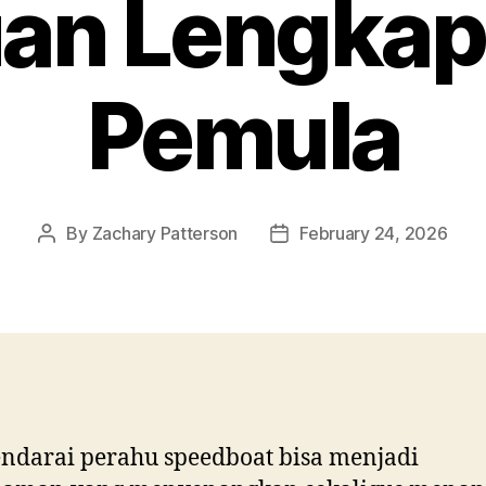
an Lengkap
Pemula
By
Zachary Patterson
February 24, 2026
Post
Post
author
date
ndarai perahu speedboat bisa menjadi