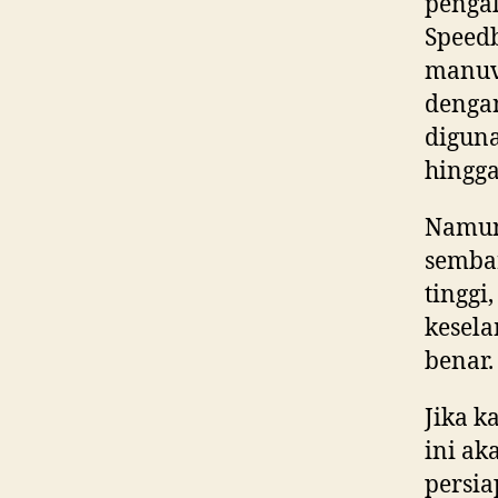
penga
Speedb
manuv
dengan
diguna
hingga
Namun
sembar
tinggi
kesela
benar.
Jika k
ini a
persia