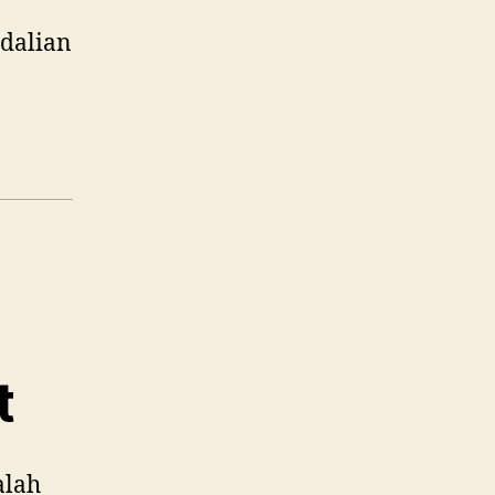
dalian
t
alah