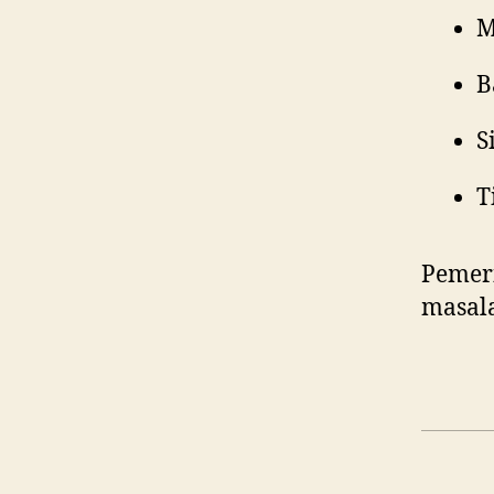
M
B
S
T
Pemer
masala