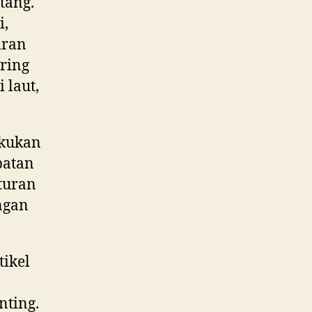
tang.
i,
iran
ering
 laut,
akukan
patan
turan
ngan
tikel
nting.