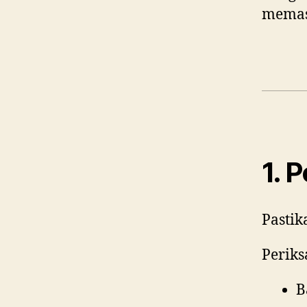
memas
1. 
Pastik
Periks
B