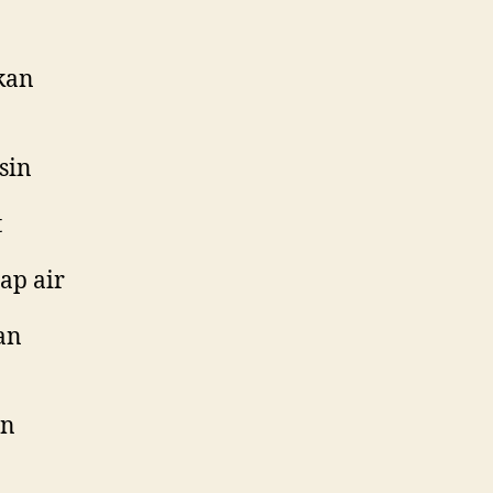
kan
sin
t
ap air
an
an