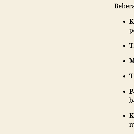
Bebera
K
p
T
M
T
P
b
K
m