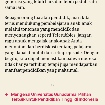
generasi yang lebih baik dan lebih peduli satu
sama lain.
Sebagai orang tua atau pendidik, mari kita
terus mendukung pembelajaran anak-anak
melalui tontonan yang mendidik dan
menyenangkan seperti Teletubbies. Jangan
ragu untuk mengajak anak-anak Anda
menonton dan berdiskusi tentang pelajaran
yang dapat diambil dari setiap episode. Dengan
begitu, kita dapat memastikan bahwa mereka
tidak hanya terhibur, tetapi juga mendapatkan
manfaat pendidikan yang maksimal.
←
Mengenal Universitas Gunadarma: Pilihan
Terbaik untuk Pendidikan Tinggi di Indonesia