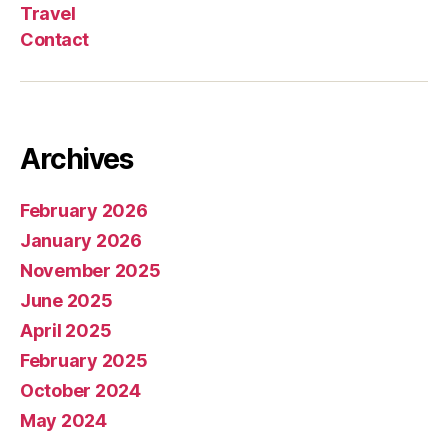
Travel
Contact
Archives
February 2026
January 2026
November 2025
June 2025
April 2025
February 2025
October 2024
May 2024