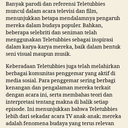
Banyak parodi dan referensi Teletubbies
muncul dalam acara televisi dan film,
menunjukkan betapa mendalamnya pengaruh
mereka dalam budaya populer. Bahkan,
beberapa selebriti dan seniman telah
menggunakan Teletubbies sebagai inspirasi
dalam karya-karya mereka, baik dalam bentuk
seni visual maupun musik.
Keberadaan Teletubbies juga telah melahirkan
berbagai komunitas penggemar yang aktif di
media sosial. Para penggemar sering berbagi
kenangan dan pengalaman mereka terkait
dengan acara ini, serta membahas teori dan
interpretasi tentang makna di balik setiap
episode. Ini menunjukkan bahwa Teletubbies
lebih dari sekadar acara TV anak-anak; mereka
adalah fenomena budaya yang terus relevan