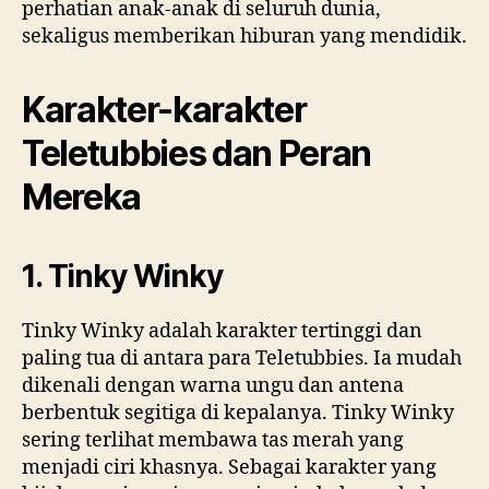
perhatian anak-anak di seluruh dunia,
sekaligus memberikan hiburan yang mendidik.
Karakter-karakter
Teletubbies dan Peran
Mereka
1. Tinky Winky
Tinky Winky adalah karakter tertinggi dan
paling tua di antara para Teletubbies. Ia mudah
dikenali dengan warna ungu dan antena
berbentuk segitiga di kepalanya. Tinky Winky
sering terlihat membawa tas merah yang
menjadi ciri khasnya. Sebagai karakter yang