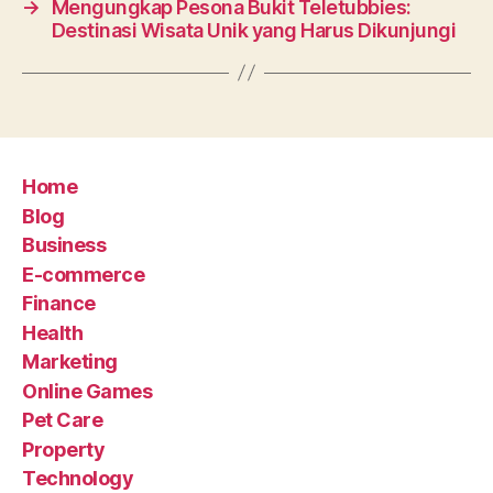
→
Mengungkap Pesona Bukit Teletubbies:
Destinasi Wisata Unik yang Harus Dikunjungi
Home
Blog
Business
E-commerce
Finance
Health
Marketing
Online Games
Pet Care
Property
Technology