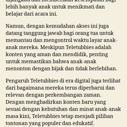
lebih banyak anak untuk menikmati dan
belajar dari acara ini.
Namun, dengan kemudahan akses ini juga
datang tanggung jawab bagi orang tua untuk
memantau dan mengontrol waktu layar anak-
anak mereka. Meskipun Teletubbies adalah
konten yang aman dan mendidik, penting
untuk memastikan bahwa anak-anak
menonton dengan bijak dan tidak berlebihan.
Pengaruh Teletubbies di era digital juga terlihat
dari bagaimana mereka terus diperbarui dan
relevan dengan perkembangan zaman.
Dengan menghadirkan konten baru yang
sesuai dengan kebutuhan dan minat anak-anak
masa kini, Teletubbies tetap menjadi pilihan
tontonan yang populer dan edukatif.