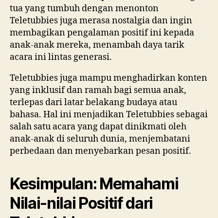
tua yang tumbuh dengan menonton
Teletubbies juga merasa nostalgia dan ingin
membagikan pengalaman positif ini kepada
anak-anak mereka, menambah daya tarik
acara ini lintas generasi.
Teletubbies juga mampu menghadirkan konten
yang inklusif dan ramah bagi semua anak,
terlepas dari latar belakang budaya atau
bahasa. Hal ini menjadikan Teletubbies sebagai
salah satu acara yang dapat dinikmati oleh
anak-anak di seluruh dunia, menjembatani
perbedaan dan menyebarkan pesan positif.
Kesimpulan: Memahami
Nilai-nilai Positif dari