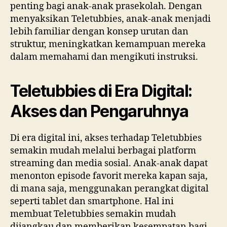
penting bagi anak-anak prasekolah. Dengan
menyaksikan Teletubbies, anak-anak menjadi
lebih familiar dengan konsep urutan dan
struktur, meningkatkan kemampuan mereka
dalam memahami dan mengikuti instruksi.
Teletubbies di Era Digital:
Akses dan Pengaruhnya
Di era digital ini, akses terhadap Teletubbies
semakin mudah melalui berbagai platform
streaming dan media sosial. Anak-anak dapat
menonton episode favorit mereka kapan saja,
di mana saja, menggunakan perangkat digital
seperti tablet dan smartphone. Hal ini
membuat Teletubbies semakin mudah
dijangkau dan memberikan kesempatan bagi