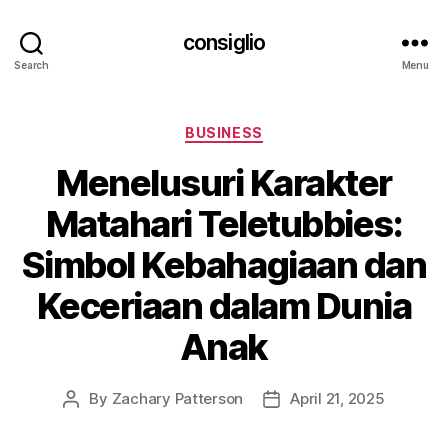
consiglio
Search
Menu
Categories
BUSINESS
Menelusuri Karakter
Matahari Teletubbies:
Simbol Kebahagiaan dan
Keceriaan dalam Dunia
Anak
By
Zachary Patterson
April 21, 2025
Post
Post
author
date