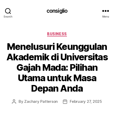
consiglio
Search
Menu
Categories
BUSINESS
Menelusuri Keunggulan
Akademik di Universitas
Gajah Mada: Pilihan
Utama untuk Masa
Depan Anda
By
Zachary Patterson
February 27, 2025
Post
Post
author
date